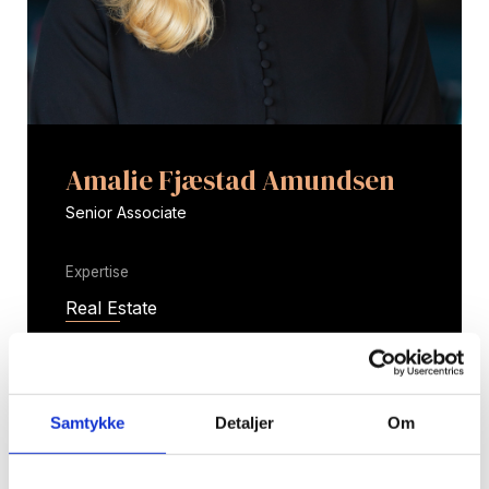
Amalie Fjæstad Amundsen
Senior Associate
Expertise
Real Estate
Energy
Planning and Building Law
Samtykke
Detaljer
Om