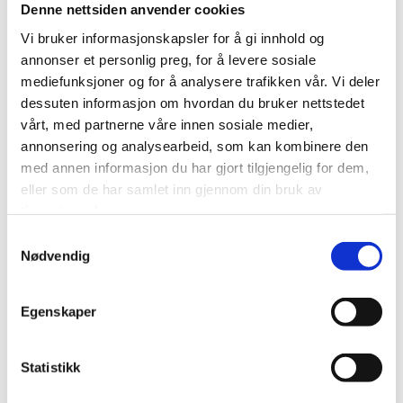
T:
+47 942 68 025
Denne nettsiden anvender cookies
E:
aamundsen@snadvokat.no
Vi bruker informasjonskapsler for å gi innhold og
annonser et personlig preg, for å levere sosiale
Amalie Fjæstad Amundsen
mediefunksjoner og for å analysere trafikken vår. Vi deler
dessuten informasjon om hvordan du bruker nettstedet
vårt, med partnerne våre innen sosiale medier,
annonsering og analysearbeid, som kan kombinere den
Amalie Amundsen primarily works in the fields
med annen informasjon du har gjort tilgjengelig for dem,
of real estate law and planning and building
eller som de har samlet inn gjennom din bruk av
law. She also handles cases related to energy
tjenestene deres.
law, ground lease agreements, and property
Samtykkevalg
settlements.
Nødvendig
Amalie joined Svensson Nøkleby as an associate
Egenskaper
in August 2023, following both a trainee program
and a thesis placement with us.
Statistikk