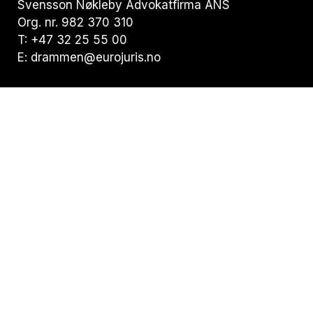
Svensson Nøkleby Advokatfirma ANS
Org. nr. 982 370 310
T: +47 32 25 55 00
E: drammen@eurojuris.no
Visiting address:
Nedre Storgate 19, 3015 Drammen
Postal address:
Postboks 294 Bragernes, 3001 Drammen
Privacy statement
Statement of Cookies