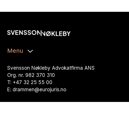
Menu
Svensson Nøkleby Advokatfirma ANS
Org. nr. 982 370 310
T: +47 32 25 55 00
E: drammen@eurojuris.no
Visiting address:
Nedre Storgate 19, 3015 Drammen
Postal address: