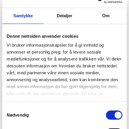
T:
+47 924 22 353
Samtykke
Detaljer
Om
E:
mhvitmyhr@snadvokat.no
Marius Hvitmyhr
Denne nettsiden anvender cookies
Vi bruker informasjonskapsler for å gi innhold og
annonser et personlig preg, for å levere sosiale
mediefunksjoner og for å analysere trafikken vår. Vi deler
Marius Hvitmyhr works mainly in the areas of
dessuten informasjon om hvordan du bruker nettstedet
real estate, contract law and tort law. He has
vårt, med partnerne våre innen sosiale medier,
considerable experience in handling disputes
annonsering og analysearbeid, som kan kombinere den
and proceedings before the courts, and has
med annen informasjon du har gjort tilgjengelig for dem,
the right of audience before the Supreme
eller som de har samlet inn gjennom din bruk av
Court.
tjenestene deres.
Samtykkevalg
Marius has experience with large and complex
Nødvendig
real estate and contract disputes as well as
claims and liability cases. Furthermore, he has a