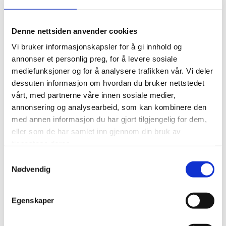
T:
+47 948 88 313
E:
cstrom@snadvokat.no
Denne nettsiden anvender cookies
Vi bruker informasjonskapsler for å gi innhold og
annonser et personlig preg, for å levere sosiale
Christoffer Strøm is affiliated with our teams
mediefunksjoner og for å analysere trafikken vår. Vi deler
working on corporate law and transactions,
dessuten informasjon om hvordan du bruker nettstedet
and he handles all matters related to the
vårt, med partnerne våre innen sosiale medier,
execution of real estate transactions or the
annonsering og analysearbeid, som kan kombinere den
sale of companies.
med annen informasjon du har gjort tilgjengelig for dem,
eller som de har samlet inn gjennom din bruk av
tjenestene deres.
Christoffer also participates in contract
Samtykkevalg
negotiations and issues related to contract law.
Nødvendig
In 2023, Christoffer wrote his master's thesis on
letters of intent as a tool for contract formation.
Egenskaper
Throughout his studies, he worked full-time as
an assistant team leader in the Bama Group,