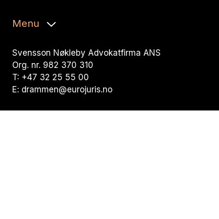
Menu
Svensson Nøkleby Advokatfirma ANS
Org. nr. 982 370 310
T: +47 32 25 55 00
E: drammen@eurojuris.no
Visiting address:
Nedre Storgate 19, 3015 Drammen
Postal address:
Postboks 294 Bragernes, 3001 Drammen